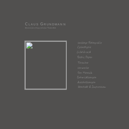
C
G
LAUS
RU
N
DMA
N
N
klassische polygrafische Techniken
analoge Fotografie
Cyanotypie
Lichtdruck
Baltic Paper
Termine
Verweise
Der Mensch
Entwicklungen
Ausstellungen
Kontakt & Impressum